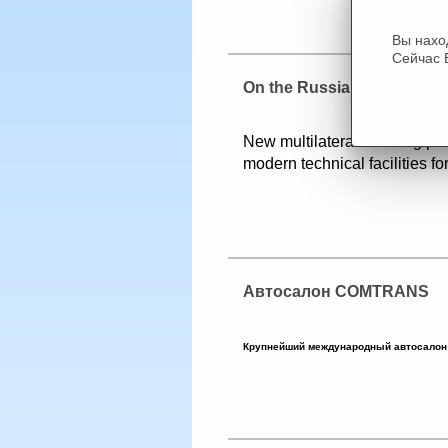
Вы нахо
Сейчас 
On the Russian-Ukrainian 
New multilateral crossing poi
modern technical facilities f
Автосалон COMTRANS
Крупнейший международный автосалон 