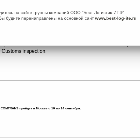
дитесь на сайте группы компаний ООО "Бест Логистик-ИТЭ".
Вы будите перенаправлены на основной сайт
www.best-log-ite.ru
border began operating new checkpoint "Shebekino"
nt, which is land area of 14 hectares, has 10 lanes on entry and
or Customs inspection.
COMTRANS пройдет в Москве с 10 по 14 сентября.