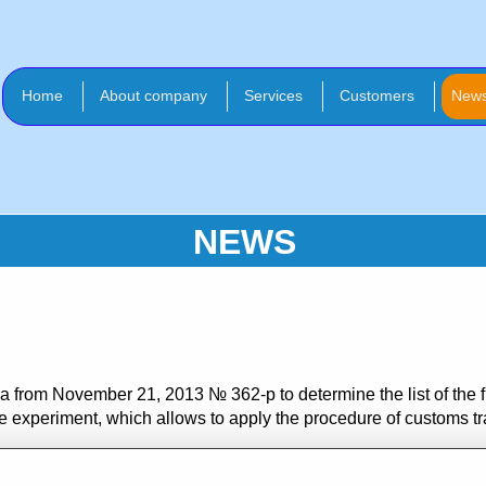
Home
About company
Services
Сustomers
New
NEWS
a from November 21, 2013 № 362-p to determine the list of the fi
he experiment, which allows to apply the procedure of customs t