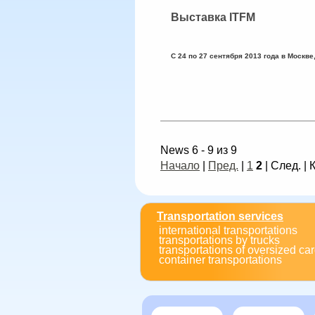
Выставка ITFM
С 24 по 27 сентября 2013 года в Москв
News 6 - 9 из 9
Начало
|
Пред.
|
1
2
| След. | 
Transportation services
international transportations
transportations by trucks
transportations of oversized ca
container transportations