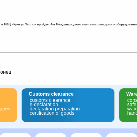
е, в МВЦ «Крокус Экспо» пройдет 4-я Международная выставка складского оборудования
Конец
Customs clearance
Ware
customs clearance
cons
e-declaration
safe
rgoes
declaration preparation
ware
certification of goods
hand