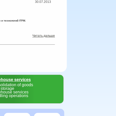
30.07.2013
 и технологий ITFM.
Читать дальше
house services
olidation of goods
 storage
house services
ling operations